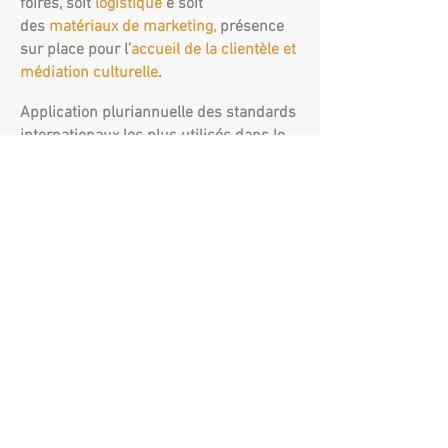
foires, soit
logistique
e soit
des
matériaux de marketing,
présence
sur place pour l’
accueil de la clientèle et
médiation culturelle
.
Application pluriannuelle des standards
internationaux les plus utilisés dans le
domaine de la
construction
.
Etude de
solutions
visant à satisfaire les
exigences des clients :
la diversité est
un atout essentiel.
ROBERTA TABOLACCI
P. IVA / VAT / TVA n.
13714071001
IT